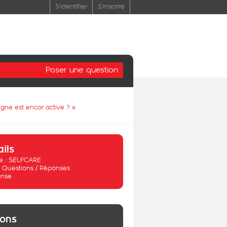
S'identifier
S'inscrire
Poser une question
gne est encor active ?
»
ails
 :
SELFCARE
:
Questions / Réponses
nse
ions