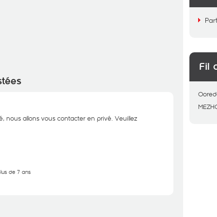
Par
Fil 
stées
Oored
MEZH
é, nous allons vous contacter en privé. Veuillez
plus de 7 ans