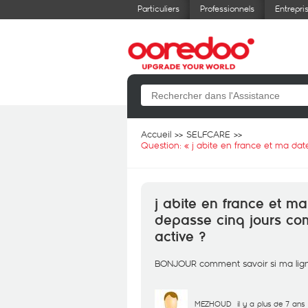
Particuliers
Professionnels
Entrepri
Accueil
SELFCARE
Question: «
j abite en france et ma da
j abite en france et m
depasse cinq jours com
active ?
BONJOUR comment savoir si ma lign
MEZHOUD
il y a plus de 7 ans