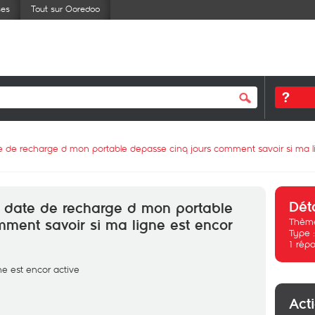
ses
Tout sur Ooredoo
te de recharge d mon portable depasse cinq jours comment savoir si ma li
Dét
a date de recharge d mon portable
Thème
ment savoir si ma ligne est encor
Type 
1
répo
e est encor active
Act