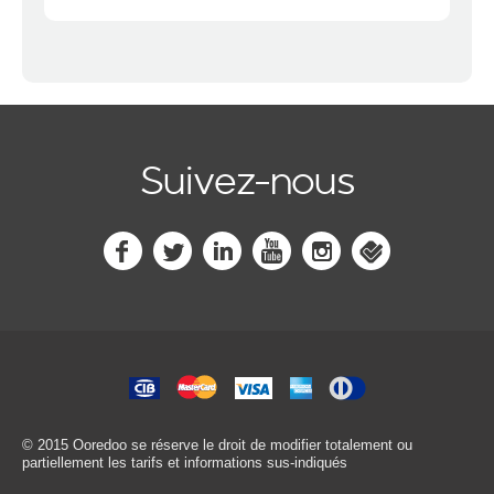
Suivez-nous
© 2015 Ooredoo
se réserve le droit de modifier totalement ou
partiellement les tarifs et informations sus-indiqués