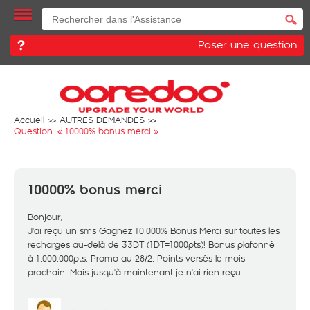
Poser une question
Accueil
AUTRES DEMANDES
Question: «
10000% bonus merci
»
10000% bonus merci
Bonjour,
J'ai reçu un sms Gagnez 10.000% Bonus Merci sur toutes les
recharges au-delà de 33DT (1DT=1000pts)! Bonus plafonné
à 1.000.000pts. Promo au 28/2. Points versés le mois
prochain. Mais jusqu'à maintenant je n'ai rien reçu