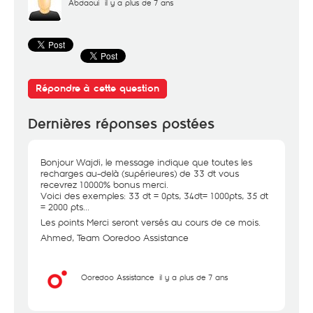
Abdaoui
il y a plus de 7 ans
Répondre à cette question
Dernières réponses postées
Bonjour Wajdi, le message indique que toutes les
recharges au-delà (supérieures) de 33 dt vous
recevrez 10000% bonus merci.
Voici des exemples: 33 dt = 0pts, 34dt= 1000pts, 35 dt
= 2000 pts...
Les points Merci seront versés au cours de ce mois.
Ahmed, Team Ooredoo Assistance
Ooredoo Assistance
il y a plus de 7 ans