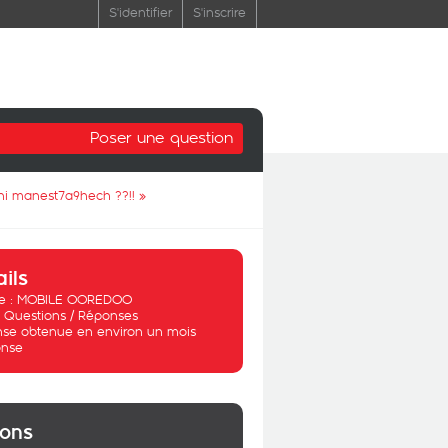
S'identifier
S'inscrire
Poser une question
ani manest7a9hech ??!!
»
ails
 :
MOBILE OOREDOO
:
Questions / Réponses
se obtenue en environ un mois
nse
ions