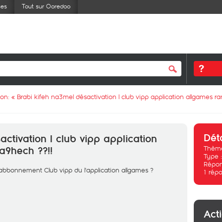
ses
Tout sur Ooredoo
ion: «
Brabi kifeh na3mel désactivation l club vipp application allgames r
Dét
ctivation l club vipp application
Thème
a9hech ??!!
Type 
Répon
'abbonnement Club vipp du l'application allgames ?
1
répo
Act