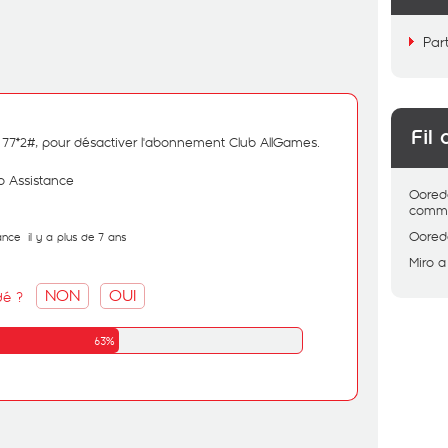
Par
Fil 
177*2#, pour désactiver l'abonnement Club AllGames.
 Assistance
Oored
comme
Oored
ance
il y a plus de 7 ans
Miro
a
NON
OUI
dé ?
63%