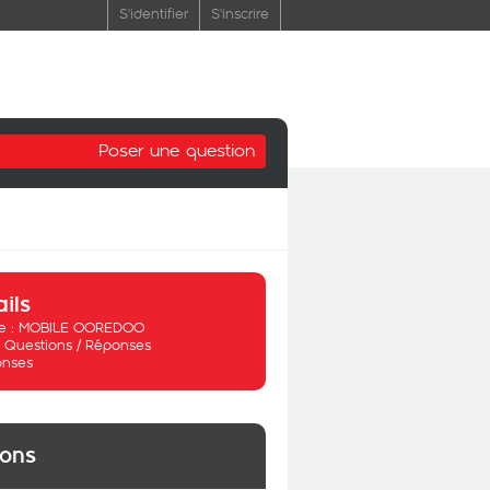
S'identifier
S'inscrire
Poser une question
ails
 :
MOBILE OOREDOO
:
Questions / Réponses
onses
ions