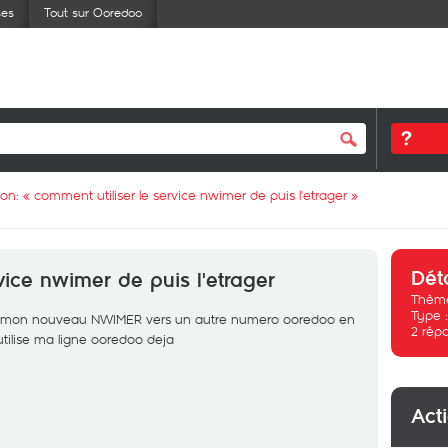
ses
Tout sur Ooredoo
ion: «
comment utiliser le service nwimer de puis l'etrager
»
Dét
vice nwimer de puis l'etrager
Thème
Type 
puis mon nouveau NWIMER vers un autre numero ooredoo en
2
rép
 j'utilise ma ligne ooredoo deja
Act