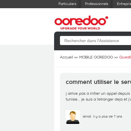
Particuliers
Professionnels
Entrepri
Accueil
MOBILE OOREDOO
Quest
comment utiliser le ser
j arrive pas a initier un appel de
tunisie... je suis a l'etranger deja et
ismail
il y a plus de 7 ans