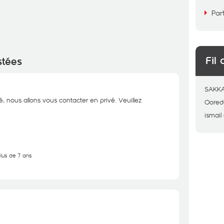
Par
Fil 
stées
SAKK
é, nous allons vous contacter en privé. Veuillez
Oored
ismail
plus de 7 ans