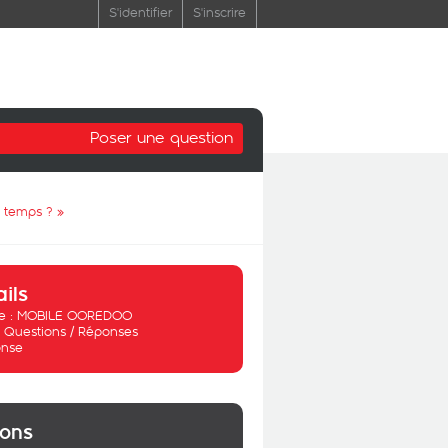
S'identifier
S'inscrire
Poser une question
n temps ?
»
ails
 :
MOBILE OOREDOO
:
Questions / Réponses
nse
ions