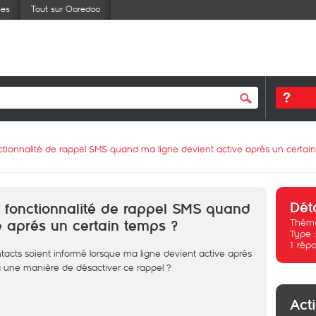
ses
Tout sur Ooredoo
tionnalité de rappel SMS quand ma ligne devient active aprés un certai
Dét
 fonctionnalité de rappel SMS quand
Thème
e aprés un certain temps ?
Type 
1
répo
tacts soient informé lorsque ma ligne devient active aprés
 a une manière de désactiver ce rappel ?
Act