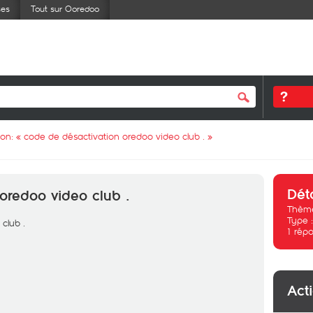
ses
Tout sur Ooredoo
ion: «
code de désactivation oredoo video club .
»
Dét
oredoo video club .
Thème
Type 
club .
1
répo
Act