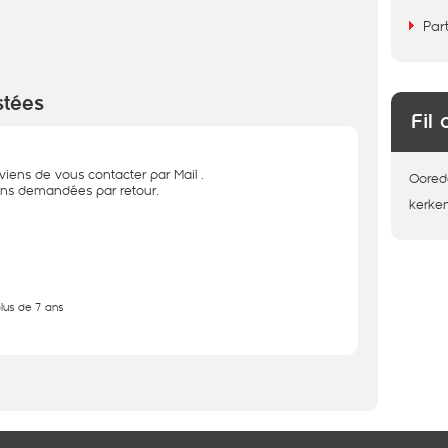
Par
stées
Fil 
viens de vous contacter par Mail .
Oored
ions demandées par retour.
kerken
plus de 7 ans