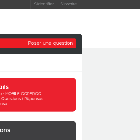
S'identifier
S'inscrire
Poser une question
ails
 :
MOBILE OOREDOO
:
Questions / Réponses
nse
ions