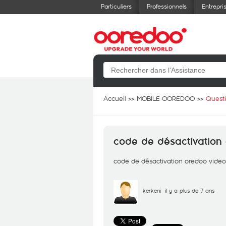
Particuliers
Professionnels
Entrepri
Accueil
MOBILE OOREDOO
Quest
code de désactivation 
code de désactivation oredoo video 
kerkeni
il y a plus de 7 ans