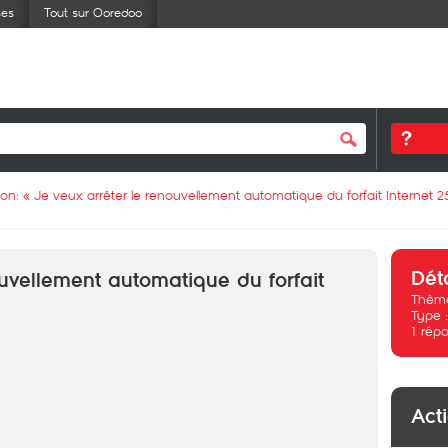
ses
Tout sur Ooredoo
ion: «
Je veux arrêter le renouvellement automatique du forfait Internet 2
Dét
ouvellement automatique du forfait
Thème
Type 
1
répo
Act