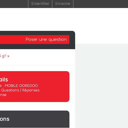
S'identifier
S'inscrire
Poser une question
5 g?
»
ails
 :
MOBILE OOREDOO
:
Questions / Réponses
nse
ions