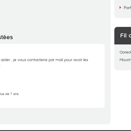
Par
Fil 
stées
Oored
 aider , je vous contacterai par mail pour avoir les
Mouri
.
plus de 7 ans