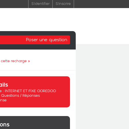
S'identifier
S'inscrire
Poser une question
 cette recharge
»
ails
 :
INTERNET ET FIXE OOREDOO
:
Questions / Réponses
nse
ions