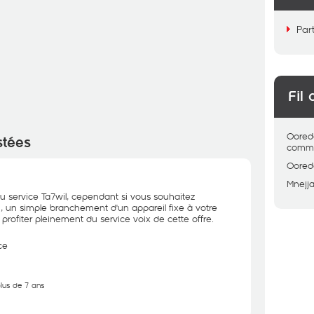
Par
Fil 
Oored
stées
comme
Oored
Mnejj
e au service Ta7wil, cependant si vous souhaitez
 un simple branchement d'un appareil fixe à votre
rofiter pleinement du service voix de cette offre.
ce
plus de 7 ans