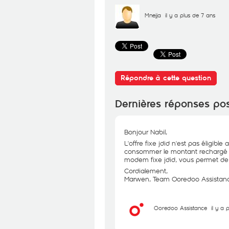
Mnejja
il y a plus de 7 ans
Répondre à cette question
Dernières réponses po
Bonjour Nabil,
L'offre fixe jdid n'est pas éligibl
consommer le montant rechargé ,
modem fixe jdid, vous permet de p
Cordialement,
Marwen, Team Ooredoo Assistan
Ooredoo Assistance
il y a 