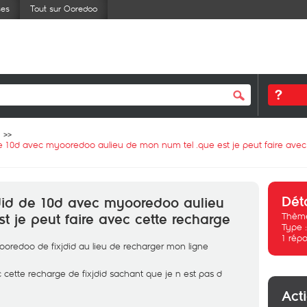
ses
Tout sur Ooredoo
de 10d avec myooredoo aulieu de mon num tel .que est je peut faire avec
Dét
jdid de 10d avec myooredoo aulieu
Thème
t je peut faire avec cette recharge
Type 
1
répo
oredoo de fixjdid au lieu de recharger mon ligne
 cette recharge de fixjdid sachant que je n est pas d
Act