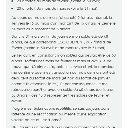
20 d forfait du mois de février (expire le 30 avril)
20 d forfait du mois de mars (expire le 31 mai)
Au cours du mois de mars j'ai acheté 2 forfaits internet, le
1er vers le 15 du mois d'un montant de 15 dinars, le 2ème le
31 mars d'un montant de 5 dinars.
Donc le 31 mars en fin de journée mon solde été de 40
dinars, ce qui correspond, LOGIQUEMENT, aux forfaits de
février (expire le 30 avril) et de mars (expire le 31 mai).
Le 1er avril, en consultant mon solde,( qui devrait être de 60
dinars : forfaits des mois de février et mars et avril ), je ne
trouve que 40 dinars. J'appelle le service client, le monsieur
me confirme que mes transaction du mois de mars ont été
deduitent du forfait de mars (et non du forfait de janvier
comme ils devraient l'être ). Et par conséquence, je me
retrouve aujourd'hui avec un solde de 40 dinars (au lieu de
60 dinars ), ces 40 d représentent les soldes de février et
avril!!!!!!
Malgré mes réclamations répétitifs, se suis toujours dans
l'attente d'une rectification ou même d'une explication
valable de ce qui c'est passé.
NB : j'ai reçu un appel d'un numéro commençant par 36, je