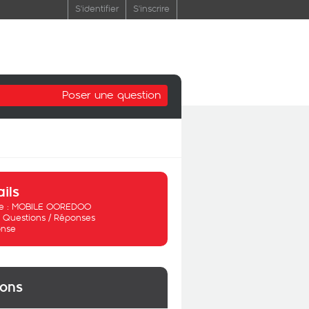
S'identifier
S'inscrire
Poser une question
ails
 :
MOBILE OOREDOO
:
Questions / Réponses
nse
ions