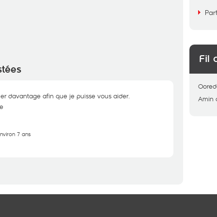
Par
Fil 
stées
Oored
er davantage afin que je puisse vous aider.
Amin
e
environ 7 ans