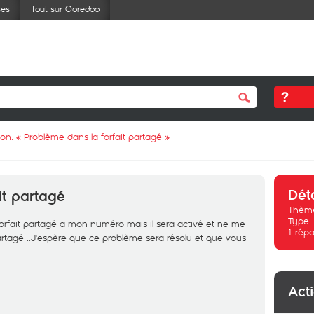
ses
Tout sur Ooredoo
ion: «
Problème dans la forfait partagé
»
Dét
it partagé
Thème
Type 
e forfait partagé a mon numéro mais il sera activé et ne me
1
répo
artagé ..J'espère que ce problème sera résolu et que vous
Act