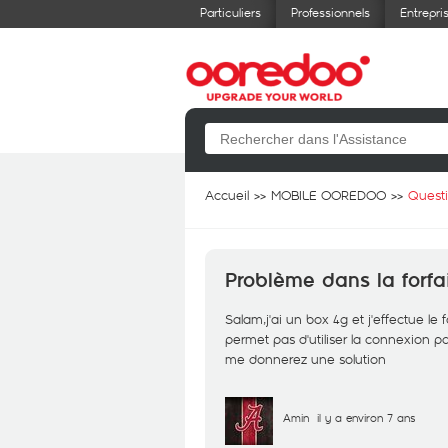
Particuliers
Professionnels
Entrepri
Accueil
MOBILE OOREDOO
Quest
Problème dans la forfa
Salam,j'ai un box 4g et j'effectue l
permet pas d'utiliser la connexion p
me donnerez une solution
Amin
il y a environ 7 ans