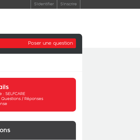
S'identifier
S'inscrire
Poser une question
ails
 :
SELFCARE
:
Questions / Réponses
nse
ions