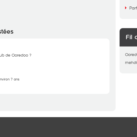
Par
stées
Fil 
Oored
Pub de Ooredoo ?
mehd
environ 7 ans