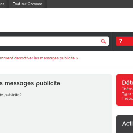
ses
Tout sur Ooredoo
mment desactiver les messages publicite
»
Dét
s messages publicite
Thème
Type 
e publicite?
1
répo
Act