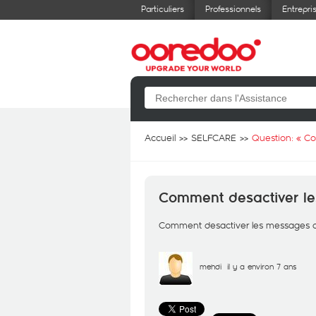
Particuliers
Professionnels
Entrepri
Accueil
SELFCARE
Question: «
Co
Comment desactiver le
Comment desactiver les messages d
mehdi
il y a environ 7 ans