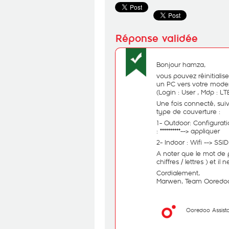
Bonjour hamza,
vous pouvez réinitiali
un PC vers votre modem 
(Login : User , Mdp : L
Une fois connecté, sui
type de couverture :
1- Outdoor: Configurati
: **********--> appliquer
2- Indoor : Wifi --> SSID
A noter que le mot de 
chiffres / lettres ) et i
Cordialement,
Marwen, Team Ooredoo
Ooredoo Assist