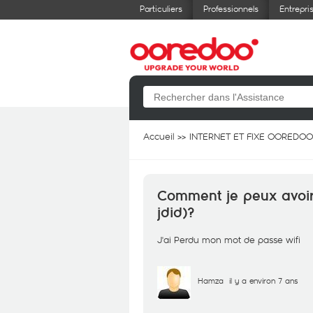
Particuliers
Professionnels
Entrepri
Accueil
INTERNET ET FIXE OOREDOO
Comment je peux avoir 
jdid)?
J'ai Perdu mon mot de passe wifi
Hamza
il y a environ 7 ans