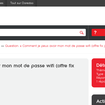
ses
Tout sur Ooredoo
Question: «
Comment je peux avoir mon mot de passe wifi (offre fix j
Dét
mon mot de passe wifi (offre fix
Thème
Type 
Répon
1
répo
Act