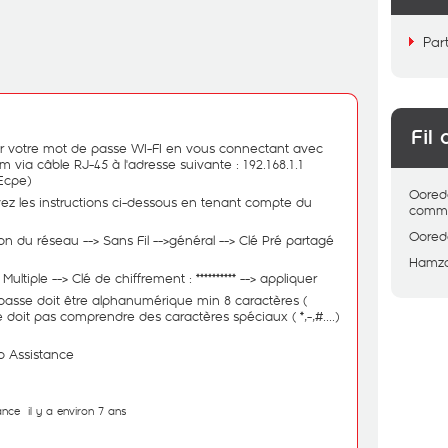
Par
Fil 
ser votre mot de passe WI-FI en vous connectant avec
via câble RJ-45 à l'adresse suivante : 192.168.1.1
TEcpe)
Oored
vez les instructions ci-dessous en tenant compte du
comme
Oored
on du réseau --> Sans Fil -->général --> Clé Pré partagé
Hamz
 Multiple --> Clé de chiffrement : ********** --> appliquer
passe doit être alphanumérique min 8 caractères (
l ne doit pas comprendre des caractères spéciaux ( *,-,#....)
 Assistance
ance
il y a environ 7 ans