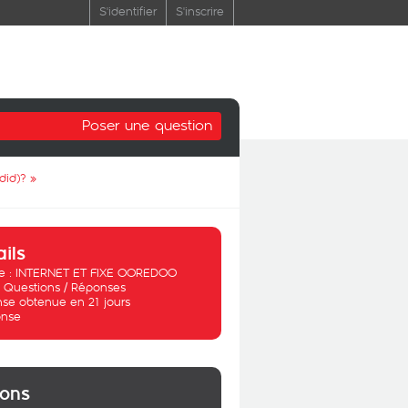
S'identifier
S'inscrire
Poser une question
did)?
»
ails
 :
INTERNET ET FIXE OOREDOO
:
Questions / Réponses
se obtenue en 21 jours
nse
ions