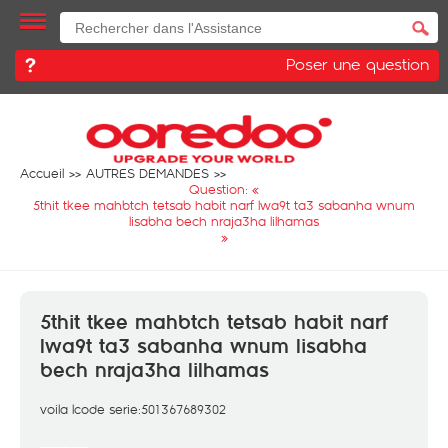
Poser une question
Accueil
AUTRES DEMANDES
Question: «
5thit tkee mahbtch tetsab habit narf lwa9t ta3 sabanha wnum
lisabha bech nraja3ha lilhamas
»
5thit tkee mahbtch tetsab habit narf
lwa9t ta3 sabanha wnum lisabha
bech nraja3ha lilhamas
voila lcode serie:501367689302