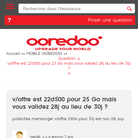
Poser une question
Accueil
MOBILE OOREDOO
Question: «
v/offre est 22d500 pour 25 Go mais vous validez 28j au lieu de 30j
?
»
v/offre est 22d500 pour 25 Go mais
vous validez 28j au lieu de 30j ?
publicitée mensonger v/offre 25Go pour 30j est non 28j svp
bekalti
il y a environ 7 ans