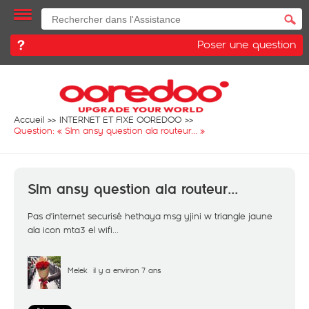
Poser une question
Accueil
INTERNET ET FIXE OOREDOO
Question: «
Slm ansy question ala routeur...
»
Slm ansy question ala routeur...
Pas d'internet securisé hethaya msg yjini w triangle jaune
ala icon mta3 el wifi...
Melek
il y a environ 7 ans