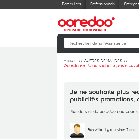
Particuliers
Professionnels
Entrepri
Accueil
AUTRES DEMANDES
Question: «
Je ne souhaite plus recevoi
Je ne souhaite plus re
publicités promotions,
Plus de sms de ooredoo que pour l
Ben Attia
il y a environ 7 ans