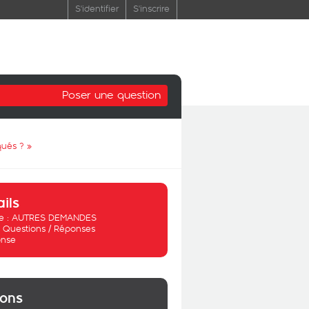
S'identifier
S'inscrire
Poser une question
qués ?
»
ails
 :
AUTRES DEMANDES
:
Questions / Réponses
nse
ions