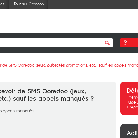
ses
Tout sur Ooredoo
r de SMS Ooredoo (jeux, publicités promotions, etc.) sauf les appels man
Dét
cevoir de SMS Ooredoo (jeux,
Thème
 etc.) sauf les appels manqués ?
Type 
1
répo
es appels manqués
Act