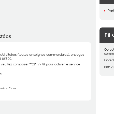
Par
Fil 
stées
Oored
comme
ublicitaires (toutes enseignes commerciales), envoyez
t 85300.
Oored
veuillez composer **62*1777# pour activer le service
Ben At
e
environ 7 ans