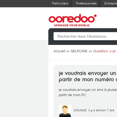
Particuliers
Professionnels
Entrepri
Accueil
SELFCARE
Question: «
je
je voudrais envoyer un
partir de mon numéro 
je voudrais envoyer un sms à plusie
partir de mon PC
DOUGAZ
il y a environ 7 ans