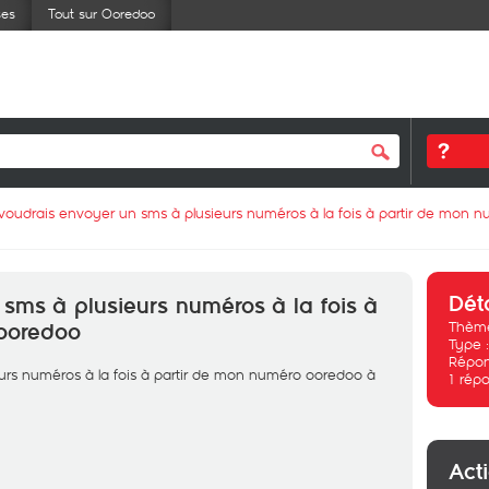
ses
Tout sur Ooredoo
 voudrais envoyer un sms à plusieurs numéros à la fois à partir de mon
Dét
 sms à plusieurs numéros à la fois à
Thème
ooredoo
Type 
Répon
urs numéros à la fois à partir de mon numéro ooredoo à
1
répo
Act