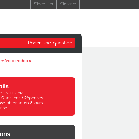
S'identifier
S'inscrire
Poser une question
 numéro ooredoo
»
ails
 :
SELFCARE
:
Questions / Réponses
se obtenue en 8 jours
nse
ions