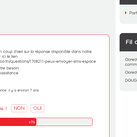
Par
Fil 
un coup d'œil sur la réponse disponible dans notre
ici le lien
Oored
edoo.tn/questions/1708211-peux-envoyer-sms-espace
comme
utre besoin
Oored
ssistance
DOUG
ance
il y a environ 7 ans
NON
OUI
dé ?
63%