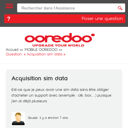
Poser une question
Accueil
MOBILE OOREDOO
Question: «
Acquisition sim data
»
Acquisition sim data
Est-ce que je peux avoir une sim data sans être obliger
d'acheter un support avec (exemple : clé, box... ) puisque
j'en ai déjà plusieurs
Souissi
il y a environ 7 ans