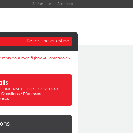
S'identifier
S'inscrire
Poser une question
ar mois pour mon flybox 4G ooredoo?
»
ails
 :
INTERNET ET FIXE OOREDOO
:
Questions / Réponses
onses
ions