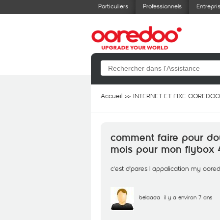
Particuliers
Professionnels
Entrepri
Accueil
INTERNET ET FIXE OOREDOO
comment faire pour dou
mois pour mon flybox
c'est d'pares l appalication my oor
belaada
il y a environ 7 ans