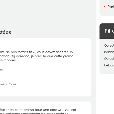
Par
Fil 
stées
Oored
ité de nos forfaits flexi, vous devez acheter un
belaa
plication My ooredoo, je précise que cette promo
Oored
s mobiles.
belaa
ce
environ 7 ans
éficier de cette promo pour une offre 4G Box, car
 concerne uniquement les offres mobiles.