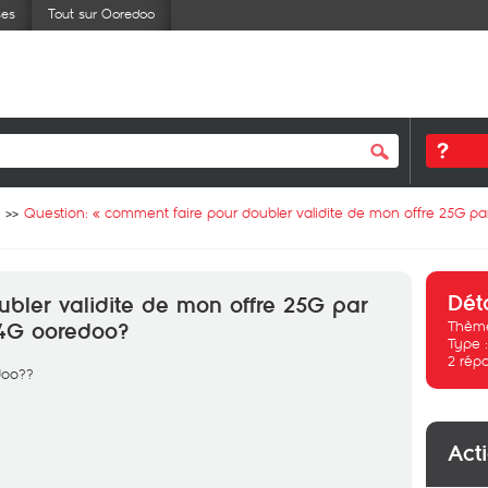
ses
Tout sur Ooredoo
Question: «
comment faire pour doubler validite de mon offre 25G p
Dét
bler validite de mon offre 25G par
Thème
 4G ooredoo?
Type 
2
rép
edoo??
Act