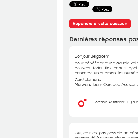
Répondre à cette question
Dernières réponses po
Bonjour Belgacem,
pour bénéficier d'une double valid
nouveau forfait flexi depuis l'ap
concerne uniquement les numéro
Cordialement,
Marwen, Team Ooredoo Assistan
Ooredoo Assistance
il y a 
Oui, ce n'est pas possible de bén
comme déjà communiqué la promo