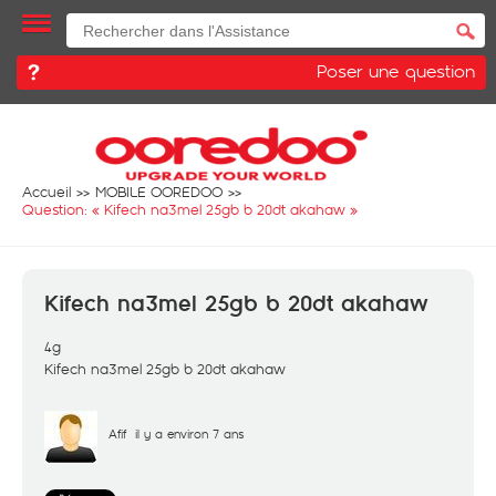
Poser une question
Accueil
MOBILE OOREDOO
Question: «
Kifech na3mel 25gb b 20dt akahaw
»
Kifech na3mel 25gb b 20dt akahaw
4g
Kifech na3mel 25gb b 20dt akahaw
Afif
il y a environ 7 ans