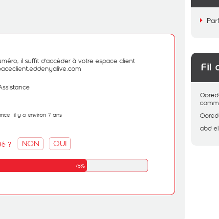
Par
méro, il suffit d'accéder à votre espace client
Fil 
spaceclient.eddenyalive.com
Assistance
Oored
comme
ance
il y a environ 7 ans
Oored
abd el
NON
OUI
dé ?
75%