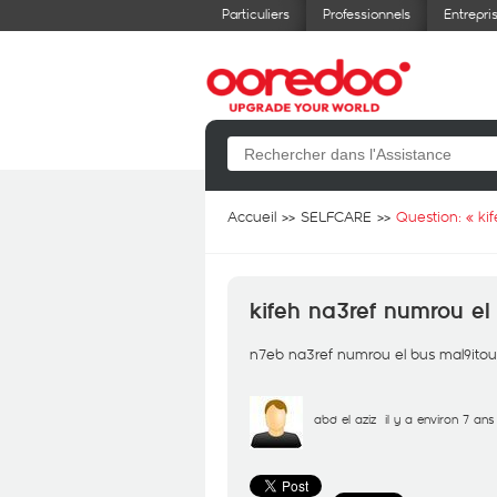
Particuliers
Professionnels
Entrepri
Accueil
SELFCARE
Question: «
ki
kifeh na3ref numrou 
n7eb na3ref numrou el bus mal9itouc
abd el aziz
il y a environ 7 ans