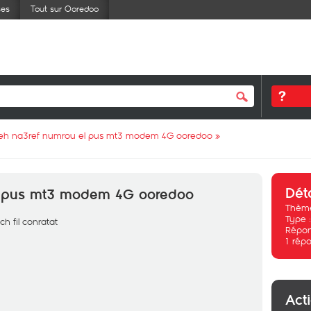
ses
Tout sur Ooredoo
feh na3ref numrou el pus mt3 modem 4G ooredoo
»
Dét
el pus mt3 modem 4G ooredoo
Thème
Type 
h fil conratat
Répon
1
répo
Act