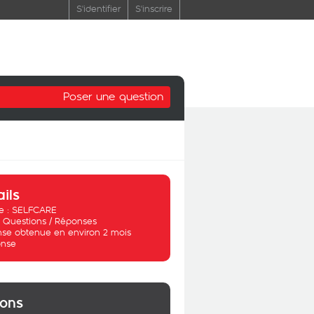
S'identifier
S'inscrire
Poser une question
ails
 :
SELFCARE
:
Questions / Réponses
se obtenue en environ 2 mois
nse
ions