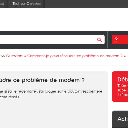
ses
Tout sur Ooredoo
Question: «
Comment je peux résoudre ce problème de modem ?
»
Dét
udre ce problème de modem ?
Thème
Type 
j'ai le redémarré , j'ai cliquer sur le bouton rest derrière
1
répo
ore résolu.
Act