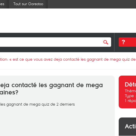
ses
Tout sur Ooredoo
tion: «
est ce que vous avez deja contacté les gagnant de mega quiz de
Dét
deja contacté les gagnant de mega
Thème
aines?
Type 
1
répo
 les gagnant de mega quiz de 2 derniers
Act