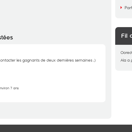
Par
Fil 
stées
Oored
e contacter les gagnants de deux dernières semaines ;)
Ala
a 
environ 7 ans