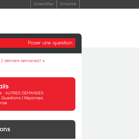
S'identifier
S'inscrire
Poser une question
 2 derniers semaines?
»
ails
 :
AUTRES DEMANDES
:
Questions / Réponses
nse
ions