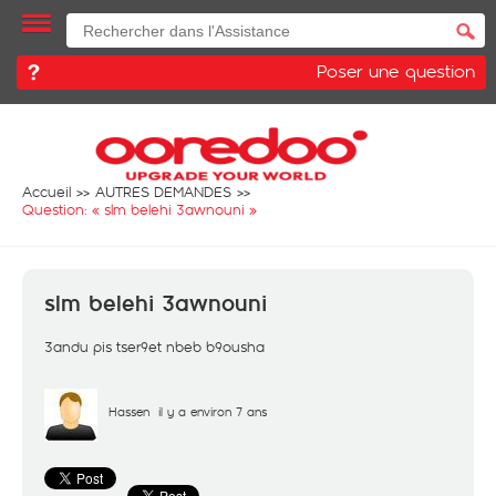
Poser une question
Accueil
AUTRES DEMANDES
Question: «
slm belehi 3awnouni
»
slm belehi 3awnouni
3andu pis tser9et nbeb b9ousha
Hassen
il y a environ 7 ans