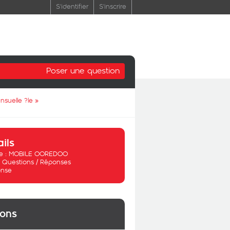
S'identifier
S'inscrire
Poser une question
nsuelle ?le
»
ails
 :
MOBILE OOREDOO
:
Questions / Réponses
nse
ions