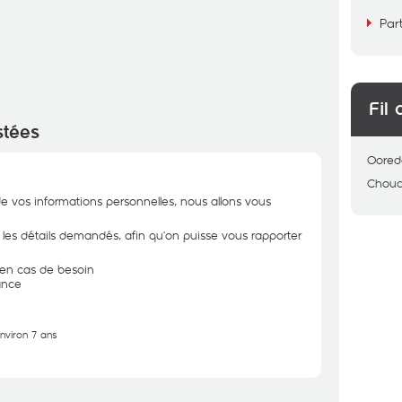
Par
Fil 
stées
Oored
Chou
de vos informations personnelles, nous allons vous
r les détails demandés, afin qu’on puisse vous rapporter
n en cas de besoin
ance
environ 7 ans