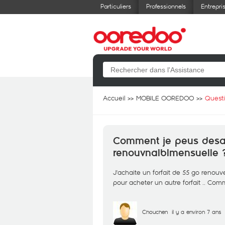
Particuliers
Professionnels
Entrepri
Accueil
MOBILE OOREDOO
Quest
Comment je peus desact
renouvnalblmensuelle 
J'achaite un forfait de 55 go renouv
pour acheter un autre forfait .. Com
Chouchen
il y a environ 7 ans