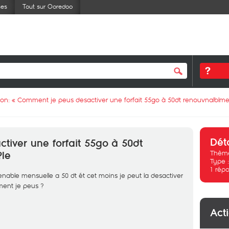
ses
Tout sur Ooredoo
ion: «
Comment je peus desactiver une forfait 55go à 50dt renouvnalblme
Dét
iver une forfait 55go à 50dt
Thème
?le
Type 
1
répo
enable mensuelle a 50 dt ét cet moins je peut la desactiver
ment je peus ?
Act