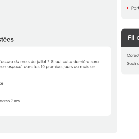
Par
Fil 
stées
Oored
acture du mois de juillet ? Si oui cette dernière sera
Souli
on espace" dans les 10 premiers jours du mois en
ce
environ 7 ans