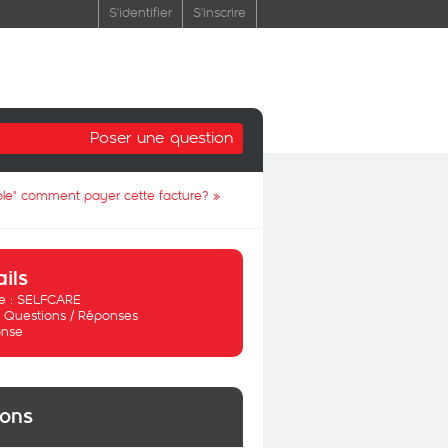
S'identifier
S'inscrire
Poser une question
able" comment payer cette facture?
»
ails
 :
SELFCARE
:
Questions / Réponses
nse
ions