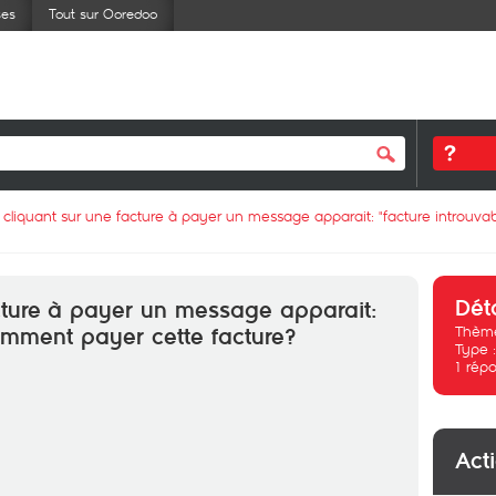
ses
Tout sur Ooredoo
 cliquant sur une facture à payer un message apparait: "facture introuv
Dét
cture à payer un message apparait:
Thème
comment payer cette facture?
Type 
1
répo
Act