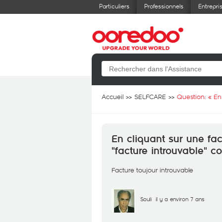
Particuliers
Professionnels
Entrepri
Accueil
SELFCARE
Question: «
En
En cliquant sur une fa
"facture introuvable" 
Facture toujour introuvable
Souli
il y a environ 7 ans