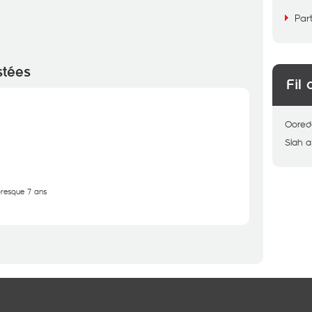
Par
stées
Fil 
Oored
Slah
a
 presque 7 ans