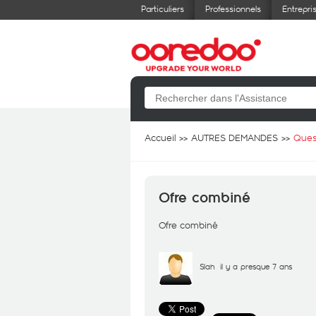
Particuliers
Professionnels
Entrepri
Accueil
AUTRES DEMANDES
Ques
Ofre combiné
Ofre combiné
Slah
il y a presque 7 ans