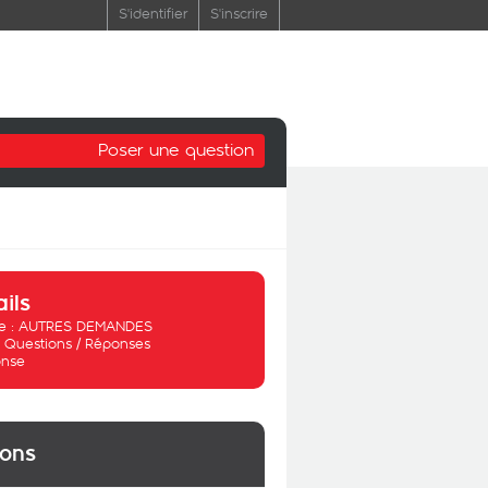
S'identifier
S'inscrire
Poser une question
ails
 :
AUTRES DEMANDES
:
Questions / Réponses
nse
ions