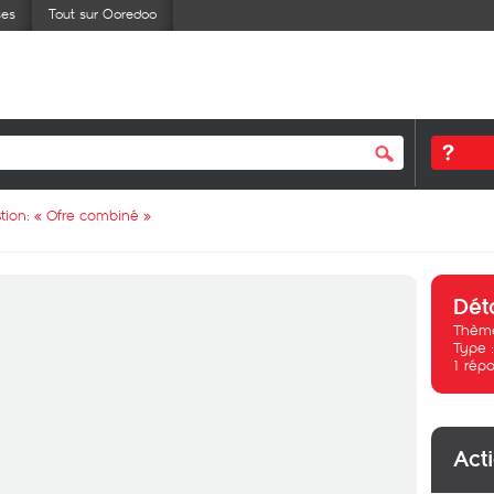
ses
Tout sur Ooredoo
tion: «
Ofre combiné
»
Dét
Thème
Type 
1
répo
Act