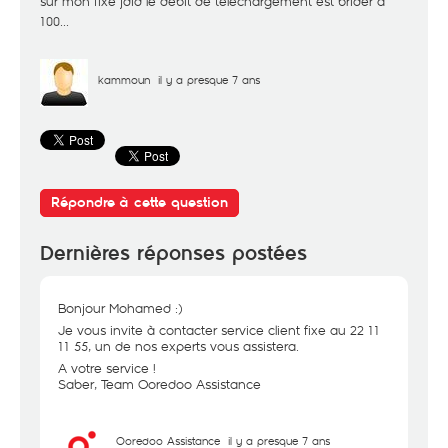
sur mon fixe jdid le debit de téléchargement est brider a
100...
kammoun
il y a presque 7 ans
Répondre à cette question
Dernières réponses postées
Bonjour Mohamed :)
Je vous invite à contacter service client fixe au 22 11
11 55, un de nos experts vous assistera.
A votre service !
Saber, Team Ooredoo Assistance
Ooredoo Assistance
il y a presque 7 ans