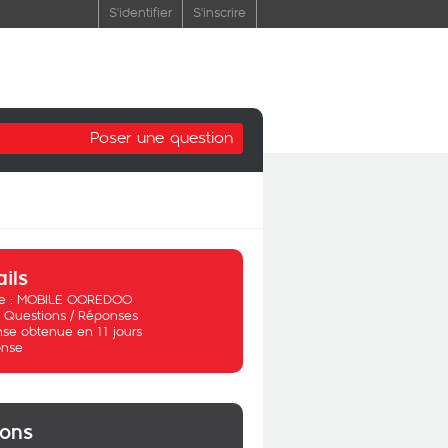
S'identifier
S'inscrire
Poser une question
ails
 :
MOBILE OOREDOO
:
Questions / Réponses
se obtenue en 11 jours
nse
ions