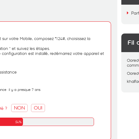
Par
t sur votre Mobile, composez *124#, choisissez la
Fil 
tion " et suivez les étapes.
configuration est installé, redémarrez votre appareil et
Oored
comme
ssistance
Oored
khalfa
ance
il y a presque 7 ans
NON
OUI
dé ?
54%