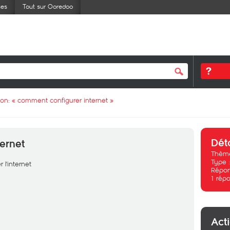
ses
Tout sur Ooredoo
ion: «
comment configurer internet
»
Dét
ernet
Thème
Type 
 l'internet
Répon
1
répo
Act