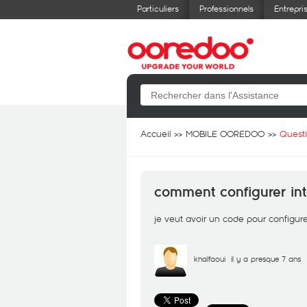
Particuliers
Professionnels
Entrepri
Accueil
MOBILE OOREDOO
Quest
comment configurer int
je veut avoir un code pour configurer
khalfaoui
il y a presque 7 ans