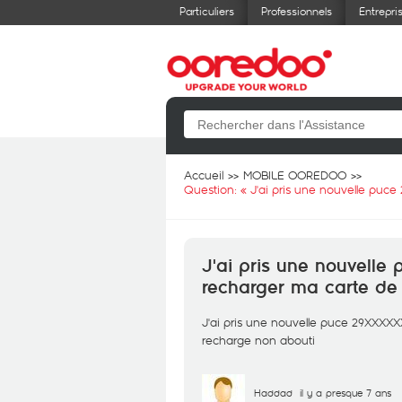
Particuliers
Professionnels
Entrepri
Accueil
MOBILE OOREDOO
Question: «
J'ai pris une nouvelle puce
J'ai pris une nouvelle
recharger ma carte de 
J'ai pris une nouvelle puce 29XXXXX
recharge non abouti
Haddad
il y a presque 7 ans