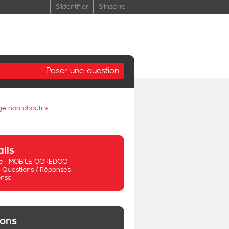
S'identifier
S'inscrire
Poser une question
rge non abouti
»
ails
 :
MOBILE OOREDOO
:
Questions / Réponses
nse
ions