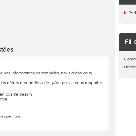
Par
Fil 
stées
Oored
Hadd
de vos informations personnelles, nous allons vous
r les détails demandés, afin qu’on puisse vous rapporter
n en cas de besoin
ance
 presque 7 ans