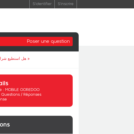
S'identifier
S'inscrire
Poser une question
هل استطيع شراء .
»
ails
 :
MOBILE OOREDOO
:
Questions / Réponses
nse
ions