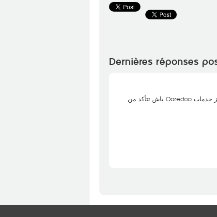
Dernières réponses po
خدمة تسهيل متوقفة حالياً، في كل الحالات، زورنا في أقرب مركز خدمات Ooredoo باش تتأكد من