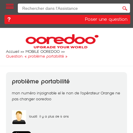
Poser une question
Accueil
MOBILE OOREDOO
Question: «
problème portabilité
»
problème portabilité
mon numéro injoignable el le non de l'opérateur Orange ne
pas changer ooredoo
louati
il y a plus de 6 ans