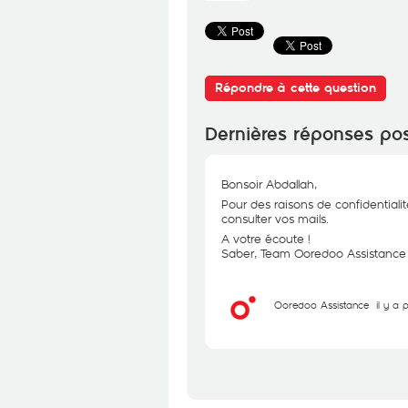
Répondre à cette question
Dernières réponses po
Bonsoir Abdallah,
Pour des raisons de confidentialit
consulter vos mails.
A votre écoute !
Saber, Team Ooredoo Assistance
Ooredoo Assistance
il y a 