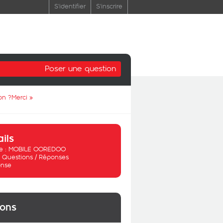
S'identifier
S'inscrire
Poser une question
on ?Merci
»
ails
 :
MOBILE OOREDOO
:
Questions / Réponses
nse
ions