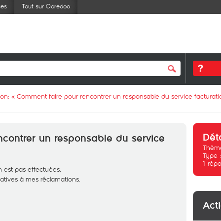
ses
Tout sur Ooredoo
ion: «
Comment faire pour rencontrer un responsable du service facturati
Dét
contrer un responsable du service
Thème
Type 
1
répo
 n est pas effectuées.
gatives à mes réclamations.
Act