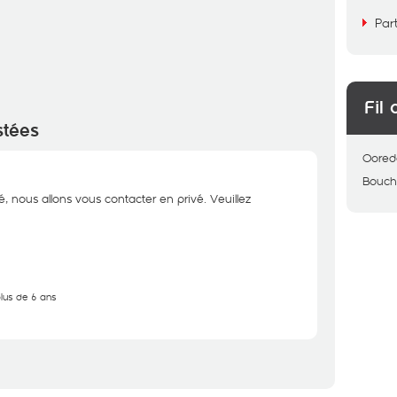
Par
Fil 
stées
Oored
Bouch
é, nous allons vous contacter en privé. Veuillez
plus de 6 ans