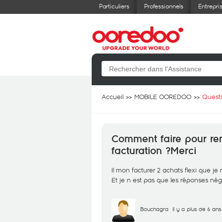
Particuliers
Professionnels
Entrepri
Accueil
MOBILE OOREDOO
Quest
Comment faire pour ren
facturation ?Merci
Il mon facturer 2 achats flexi que je
Et je n est pas que les réponses né
Bouchagra
il y a plus de 6 ans