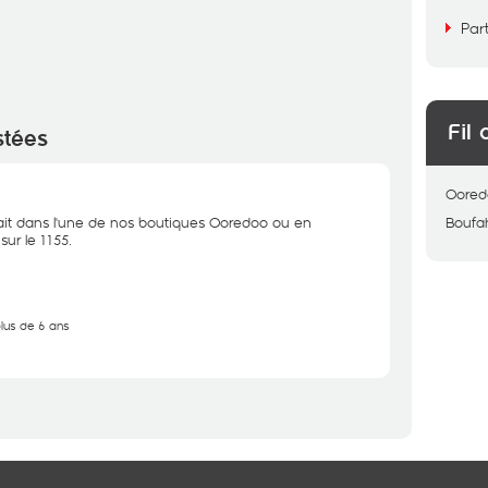
Par
Fil 
stées
Oored
 fait dans l'une de nos boutiques Ooredoo ou en
Boufa
ur le 1155.
.
plus de 6 ans