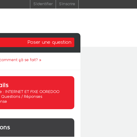
S'identifier
S'inscrire
Poser une question
t comment çà se fait?
»
ails
 :
INTERNET ET FIXE OOREDOO
:
Questions / Réponses
nse
ions