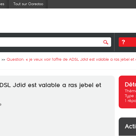
ses
Tout sur Ooredoo
Question: «
je veux voir l'offre de ADSL Jdid est valable a ras jebel e
Dét
ADSL Jdid est valable a ras jebel et
Thème
Type 
1
répo
e
Act