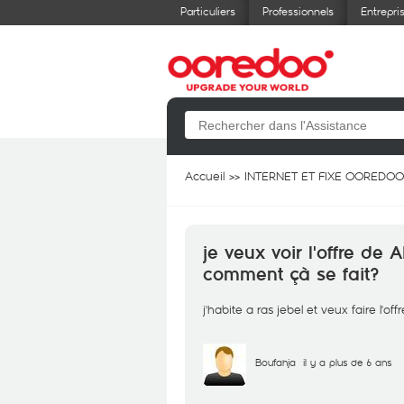
Particuliers
Professionnels
Entrepri
Accueil
INTERNET ET FIXE OOREDOO
je veux voir l'offre de 
comment çà se fait?
j'habite a ras jebel et veux faire l'offr
Boufahja
il y a plus de 6 ans