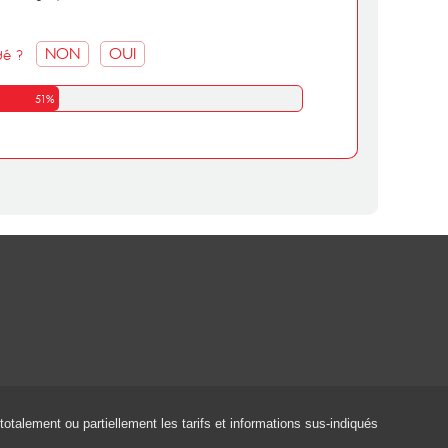
NON
OUI
dé ?
51%
 totalement ou partiellement les tarifs et informations sus-indiqués