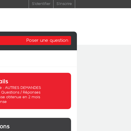
S'identifier
S'inscrire
Poser une question
ails
 :
AUTRES DEMANDES
:
Questions / Réponses
se obtenue en 2 mois
nse
ions