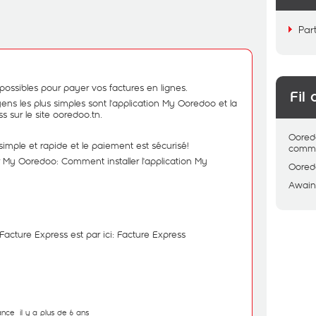
Par
possibles pour payer vos factures en lignes.
Fil 
ens les plus simples sont l'application My Ooredoo et la
s sur le site ooredoo.tn.
Oored
s simple et rapide et le paiement est sécurisé!
comme
er My Ooredoo:
Comment installer l'application My
Oored
Awain
 Facture Express est par ici:
Facture Express
ance
il y a plus de 6 ans