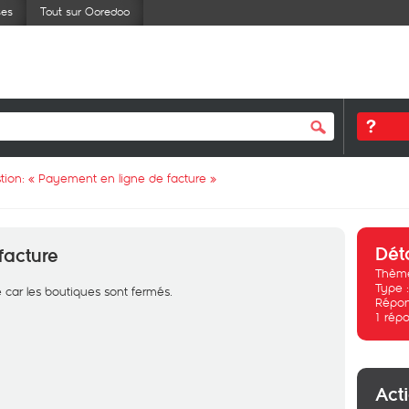
ses
Tout sur Ooredoo
tion: «
Payement en ligne de facture
»
Dét
facture
Thème
Type 
 car les boutiques sont fermés.
Répon
1
répo
Act