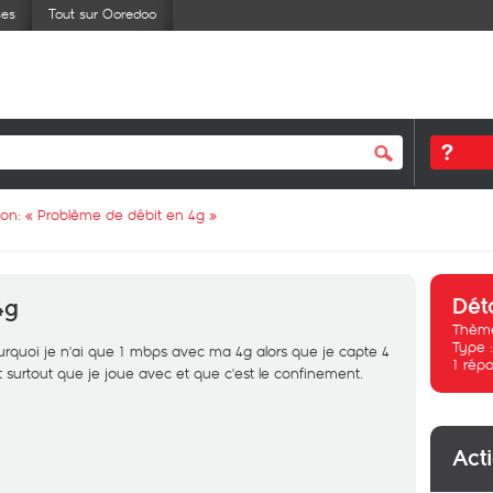
ses
Tout sur Ooredoo
ion: «
Problème de débit en 4g
»
Dét
4g
Thème
Type 
ourquoi je n'ai que 1 mbps avec ma 4g alors que je capte 4
1
répo
t surtout que je joue avec et que c'est le confinement.
Act