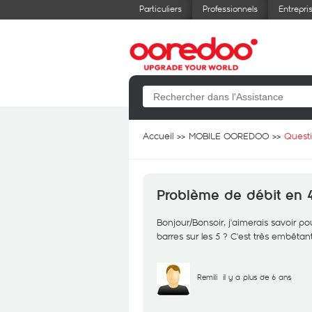
Particuliers
Professionnels
Entrepri
Accueil
MOBILE OOREDOO
Quest
Problème de débit en 
Bonjour/Bonsoir, j'aimerais savoir p
barres sur les 5 ? C'est très embêtan
Remili
il y a plus de 6 ans