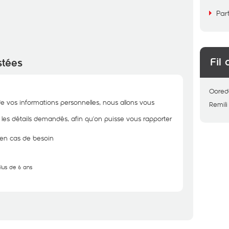
Par
Fil 
stées
Oored
de vos informations personnelles, nous allons vous
Remili
r les détails demandés, afin qu’on puisse vous rapporter
n en cas de besoin
plus de 6 ans