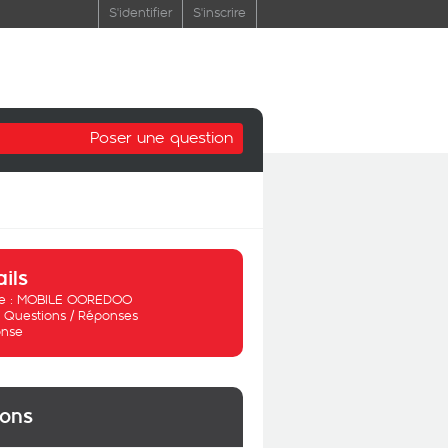
S'identifier
S'inscrire
Poser une question
ails
 :
MOBILE OOREDOO
:
Questions / Réponses
nse
ions