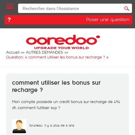
Poser une question
Accueil
AUTRES DEMANDES
Question: «
comment utiliser les bonus sur recharge ?
»
comment utiliser les bonus sur
recharge ?
Mon compte possede un credit bonus sur recharge de 494
dt, comment l'utiliser svp ?
bruneau
il y a plus de 6 ans