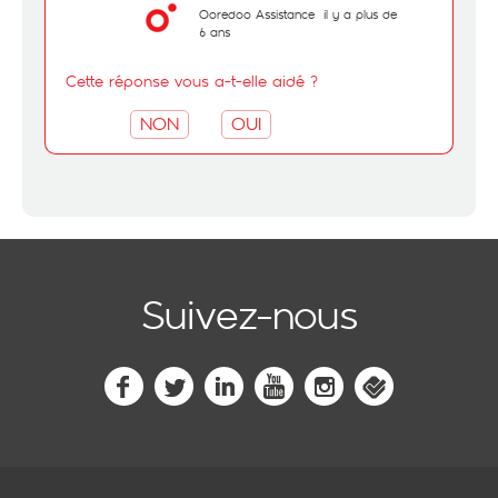
Ooredoo Assistance
il y a plus de
6 ans
Cette réponse vous a-t-elle aidé ?
NON
OUI
Suivez-nous