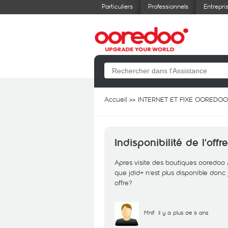
Particuliers
Professionnels
Entrepri
Accueil
INTERNET ET FIXE OOREDOO
Indisponibilité de l'offr
Apres visite des boutiques ooredoo 
que jdid+ n'est plus disponible donc 
offre?
Mnif
il y a plus de 6 ans