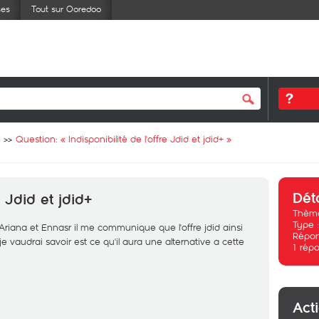
ses
Tout sur Ooredoo
Question: «
Indisponibilité de l'offre Jdid et jdid+
»
Dét
e Jdid et jdid+
Thème
Type 
Ariana et Ennasr il me communique que l'offre jdid ainsi
Répon
je vaudrai savoir est ce qu'il aura une alternative a cette
1
répo
Act