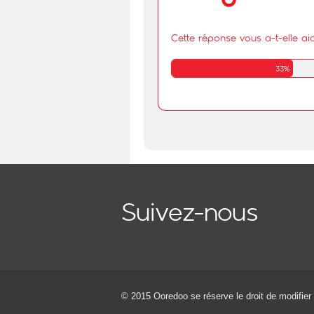
Cette réponse vous a-t-elle ai
33%
Suivez-nous
© 2015 Ooredoo
se réserve le droit de modifier