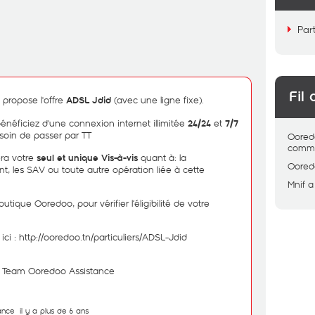
Par
Fil 
 propose l'offre
(avec une ligne fixe).
ADSL Jdid
énéficiez d'une connexion internet illimitée
et
24/24
7/7
esoin de passer par TT
Oored
comme
ra votre
quant à: la
seul et unique Vis-à-vis
Oored
nt, les SAV ou toute autre opération liée à cette
Mnif
a
outique Ooredoo, pour vérifier l’éligibilité de votre
ici :
http://ooredoo.tn/particuliers/ADSL-Jdid
r, Team Ooredoo Assistance
ance
il y a plus de 6 ans