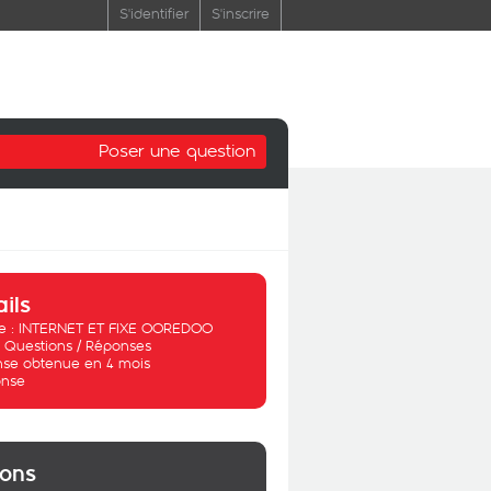
S'identifier
S'inscrire
Poser une question
ails
 :
INTERNET ET FIXE OOREDOO
:
Questions / Réponses
se obtenue en 4 mois
nse
ions