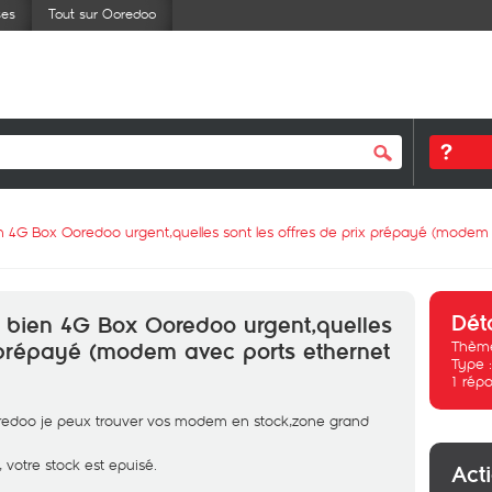
ses
Tout sur Ooredoo
 4G Box Ooredoo urgent,quelles sont les offres de prix prépayé (modem 
Dét
 bien 4G Box Ooredoo urgent,quelles
Thème
x prépayé (modem avec ports ethernet
Type 
1
répo
oredoo je peux trouver vos modem en stock,zone grand
votre stock est epuisé.
Act