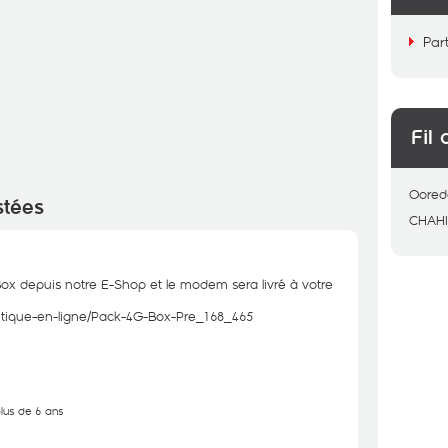
Par
Fil 
Oored
stées
CHAH
 depuis notre E-Shop et le modem sera livré à votre
outique-en-ligne/Pack-4G-Box-Pre_168_465
plus de 6 ans