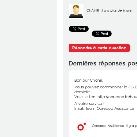
CHAHIR
il y a plus de 6 ans
Répondre à cette question
Dernières réponses po
Bonjour Chahir,
Vous pouvez commander la 4G Box
domicile.
Voici le lien :
http://ooredoo.tn/b
A votre service !
Insaf, Team Ooredoo Assistance
Ooredoo Assistance
il y a 