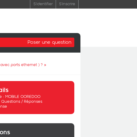
S'identifier
S'inscrire
Poser une question
avec ports ethernet ) ?
»
ails
 :
MOBILE OOREDOO
:
Questions / Réponses
nse
ions