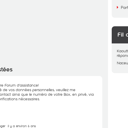
Par
Fil 
Kaout
répon
Naceu
stées
re Forum d'assistance!
té de vos données personnelles, veuillez me
tact ainsi que le numéro de votre Box, en privé, via
érifications nécessaires.
ager
il y a environ 6 ans