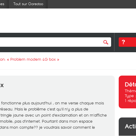
ses
Tout sur Ooredoo
ion: «
Problem modem 4G box
»
Dét
ox
Thème
Type 
1
répo
 fonctionne plus aujourd’hui , on me verse chaque mois
réseau. Mais le problème c'est qu'il n'y a plus de
tringle jaune avec un point d'exclamation et on m'affiche
le mobile, pas d'internet. Pourtant dans mon espace
Act
 dans mon compte?? je voudrais savoir comment le