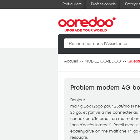
Particuliers
Professionnels
Entrepri
Accueil
MOBILE OOREDOO
Quest
Problem modem 4G b
Bonjour
ma 4g Box (25go pour 25dt/mois) ne
25 go, et j'arrive à me connecter au 
connexion d'Internet! on me met un 
"pas d'accès Internet". Pareil avec 
eddenyalive on me m'affiche 14 go
résoudre.