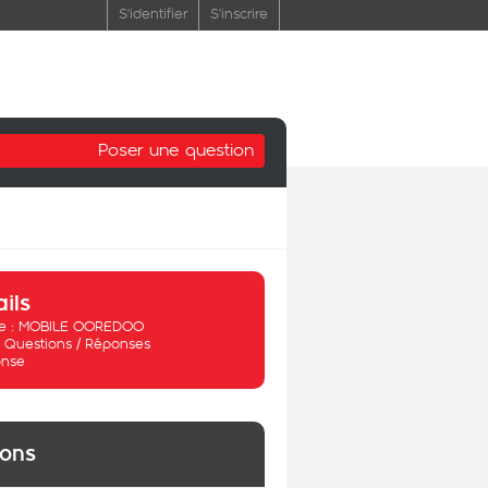
S'identifier
S'inscrire
Poser une question
ails
 :
MOBILE OOREDOO
:
Questions / Réponses
nse
ions