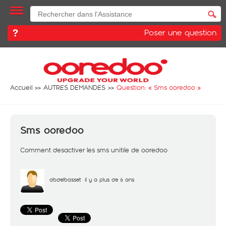
Poser une question
Accueil
AUTRES DEMANDES
Question: «
Sms ooredoo
»
Sms ooredoo
Comment desactiver les sms unitile de ooredoo
abdelbasset
il y a plus de 6 ans