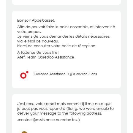
Bonsoir Abdelbasset,
Afin de pouvoir faire le point ensemble, et intervenir à
votre propos,
Je viens de vous demander les détails nécessaires
via le Mail de nouveau.
Merci de consulter votre boite de réception.
A l'attente de vous lire !
Atef, Team Ooredoo Assistance
Ooredoo Assistance
il y a environ 6 ans
J'est recu votre email mais comme tj il me note que
je peut pas vous repondre (Sorry, we were unable to
deliver your message to the following address.
<contact@assistance.ooredoo.tn>:)