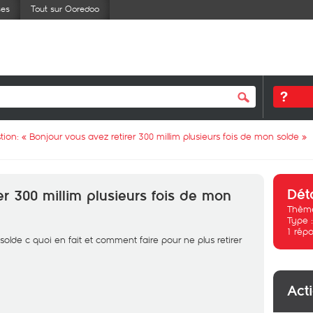
ses
Tout sur Ooredoo
tion: «
Bonjour vous avez retirer 300 millim plusieurs fois de mon solde
»
Dét
er 300 millim plusieurs fois de mon
Thème
Type 
1
répo
solde c quoi en fait et comment faire pour ne plus retirer
Act