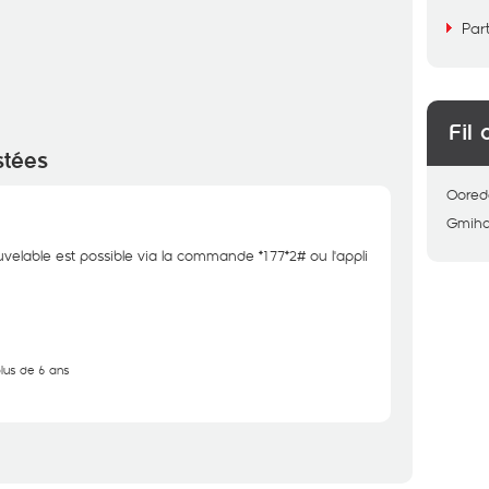
Par
Fil 
stées
Oored
Gmih
uvelable est possible via la commande *177*2# ou l'appli
plus de 6 ans