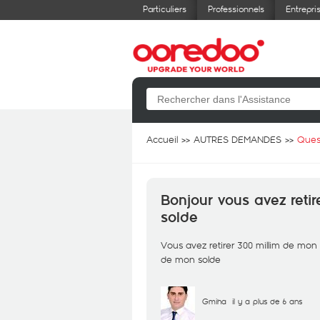
Particuliers
Professionnels
Entrepri
Accueil
AUTRES DEMANDES
Ques
Bonjour vous avez retir
solde
Vous avez retirer 300 millim de mon 
de mon solde
Gmiha
il y a plus de 6 ans