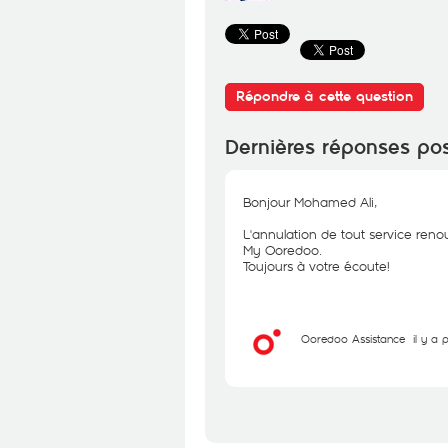
Répondre à cette question
Dernières réponses po
Bonjour Mohamed Ali,
L'annulation de tout service reno
My Ooredoo.
Toujours à votre écoute!
Ooredoo Assistance
il y a 