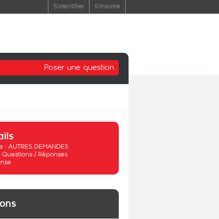
S'identifier
S'inscrire
Poser une question
ails
 :
AUTRES DEMANDES
:
Questions / Réponses
nse
ions