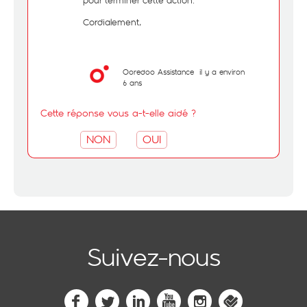
pour terminer cette action.
Cordialement,
Ooredoo Assistance
il y a environ
6 ans
Cette réponse vous a-t-elle aidé ?
NON
OUI
Suivez-nous