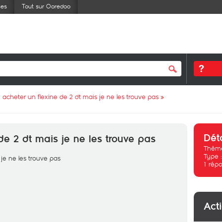
ses
Tout sur Ooredoo
i acheter un flexine de 2 dt mais je ne les trouve pas
»
Dét
de 2 dt mais je ne les trouve pas
Thème
Type 
 je ne les trouve pas
1
répo
Act