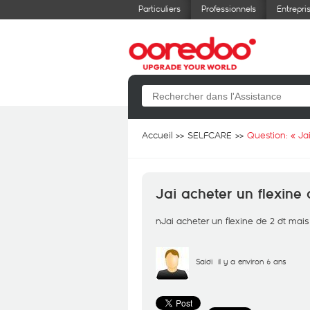
Particuliers
Professionnels
Entrepri
Accueil
SELFCARE
Question: «
Ja
Jai acheter un flexine 
nJai acheter un flexine de 2 dt mais
Saidi
il y a environ 6 ans