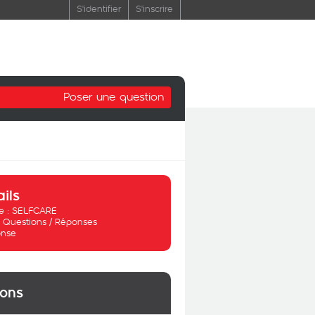
S'identifier
S'inscrire
Poser une question
ails
 :
SELFCARE
:
Questions / Réponses
nse
ions