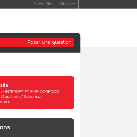
S'identifier
S'inscrire
Poser une question
ails
 :
INTERNET ET FIXE OOREDOO
:
Questions / Réponses
onses
ions