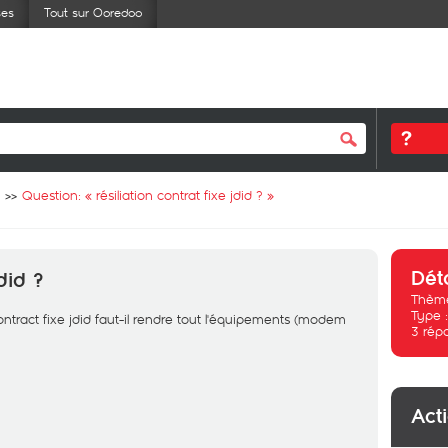
ses
Tout sur Ooredoo
Question: «
résiliation contrat fixe jdid ?
»
Dét
jdid ?
Thème
Type 
contract fixe jdid faut-il rendre tout l'équipements (modem
3
rép
Act