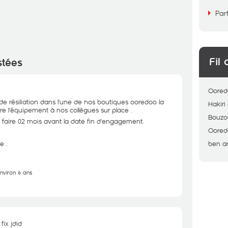
Par
Fil 
stées
Oored
e résiliation dans l'une de nos boutiques ooredoo la
Hakiri
e l'équipement à nos collègues sur place .
Bouzo
 faire 02 mois avant la date fin d'engagement.
Oored
e .
ben a
environ 6 ans
fix jdid