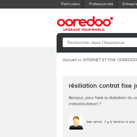
Particuliers
Professionnels
Entrepri
Accueil
INTERNET ET FIXE OOREDOO
résiliation contrat fixe 
Bonjour, pour faire la résiliation du 
indoor/outdoor) ?
ben amor
il y a environ 6 ans