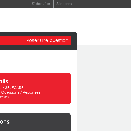
S'identifier
S'inscrire
Poser une question
ails
 :
SELFCARE
:
Questions / Réponses
onses
ions