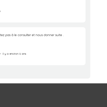
s
tez pas à le consulter et nous donner suite .
r
il y a environ 6 ans