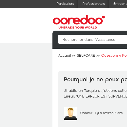
Particuliers
Professionnels
Entrepri
Accueil
SELFCARE
Question: «
Po
Pourquoi je ne peux p
J'habite en Turquie et j'obtiens cet
Erreur: "UNE ERREUR EST SURVENU
Ozdemir
il y a environ 6 ans