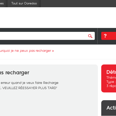
ses
Tout sur Ooredoo
urquoi je ne peux pas recharger
»
Dét
as recharger
Thème
Type 
te erreur quand je veux faire Recharge
3
rép
E, VEUILLEZ RÉESSAYER PLUS TARD"
Act