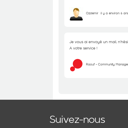
Ozdemir
il y a environ 6 an
Je vous ai envoyé un mail, n'hési
A votre service !
Raouf - Community Manage
Suivez-nous