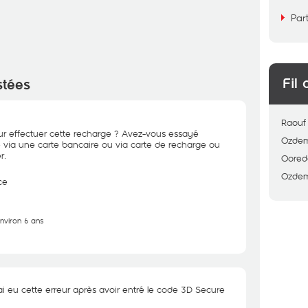
Par
Fil 
stées
Raouf
 effectuer cette recharge ? Avez-vous essayé
Ozdem
e via une carte bancaire ou via carte de recharge ou
r.
Oored
Ozdem
ce
environ 6 ans
j'ai eu cette erreur après avoir entré le code 3D Secure