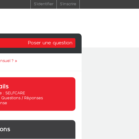
S'identifier
S'inscrire
Poser une question
nsuel ?
»
ails
 :
SELFCARE
:
Questions / Réponses
nse
ions