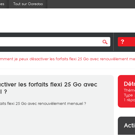
ses
Tout sur Ooredoo
mment je peux désactiver les forfaits flexi 25 Go avec renouvèlement me
Dét
iver les forfaits flexi 25 Go avec
Thème
l ?
Type 
1
répo
aits flexi 25 Go avec renouvèlement mensuel ?
Act