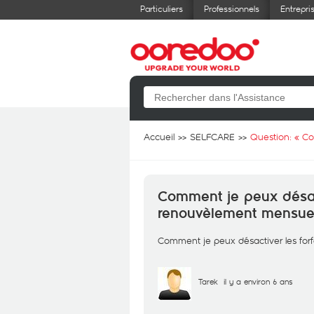
Particuliers
Professionnels
Entrepri
Accueil
SELFCARE
Question: «
Co
Comment je peux désact
renouvèlement mensue
Comment je peux désactiver les forf
Tarek
il y a environ 6 ans