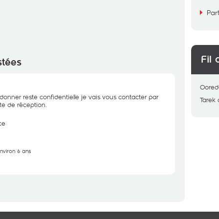
Par
Fil 
stées
Oored
donner reste confidentielle je vais vous contacter par
Tarek
ite de réception.
ce
environ 6 ans