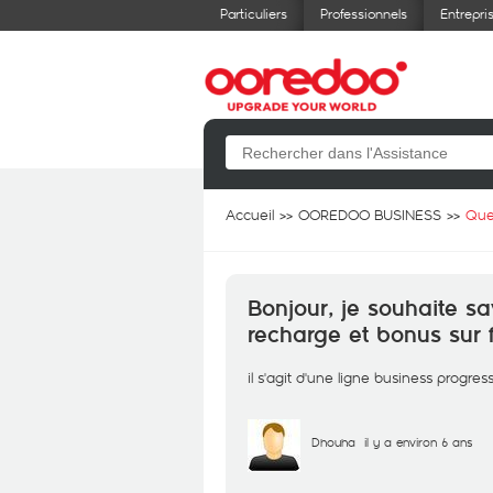
Particuliers
Professionnels
Entrepri
Accueil
OOREDOO BUSINESS
Que
Bonjour, je souhaite sa
recharge et bonus sur f
il s'agit d'une ligne business progres
Dhouha
il y a environ 6 ans