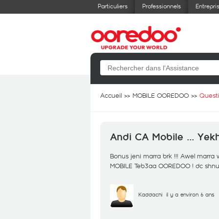
Particuliers
Professionnels
Entrepri
Accueil
MOBILE OOREDOO
Quest
Andi CA Mobile ... Ye
Bonus jeni marra brk !!! Awel marra
MOBILE Teb3aa OOREDOO ! dc shnu
Kaddachi
il y a environ 6 ans