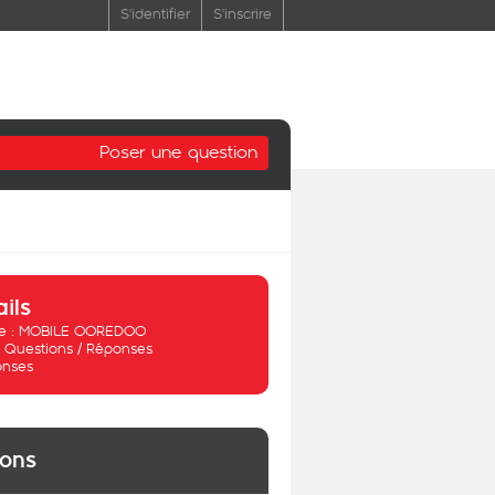
S'identifier
S'inscrire
Poser une question
ails
 :
MOBILE OOREDOO
:
Questions / Réponses
onses
ions