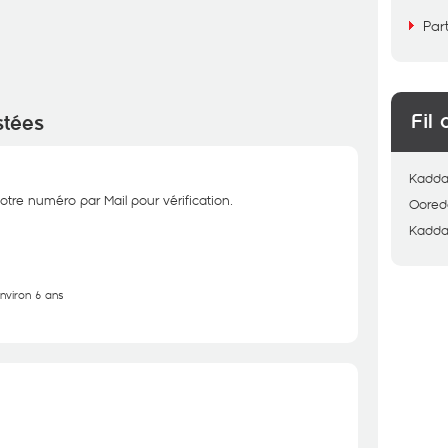
Par
Fil 
stées
Kadda
otre numéro par Mail pour vérification.
Oored
Kadda
environ 6 ans