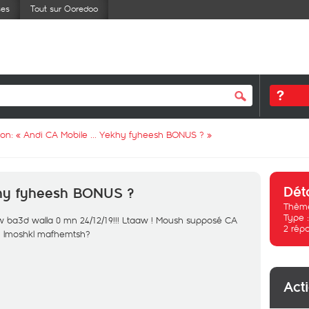
ses
Tout sur Ooredoo
ion: «
Andi CA Mobile ... Yekhy fyheesh BONUS ?
»
Dét
khy fyheesh BONUS ?
Thème
Type 
 w ba3d walla 0 mn 24/12/19!!! Ltaaw ! Moush supposé CA
2
rép
 lmoshkl mafhemtsh?
Act